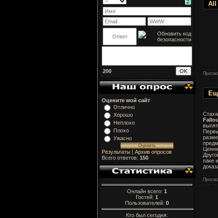
All
200
Просмо
Ещ
Оцените мой сайт
Отлично
Стаха
Хорошо
Fallou
Неплохо
выпят
Плохо
Первы
разме
Ужасно
предм
Ценни
Результаты
|
Архив опросов
Друго
Всего ответов:
150
паке 
доказ
Просмо
Онлайн всего:
1
Гостей:
1
Пользователей:
0
Кто был сегодня: