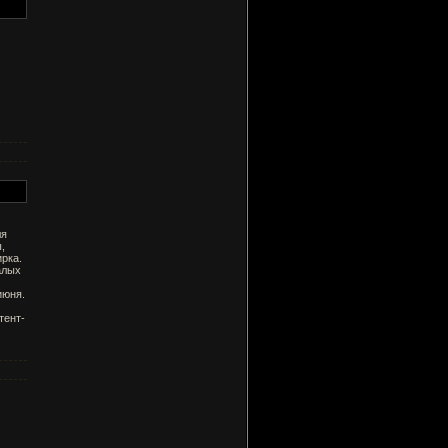
ля
,
рка.
алых
июня.
тент-