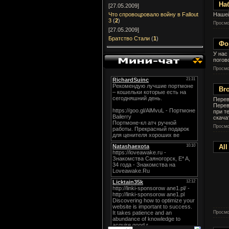
На
[27.05.2009]
Нашей
Что спровоцровало войну в Fallout
3
(
2
)
Просмо
[27.05.2009]
Братство Стали
(
1
)
Фо
У нас
пого
Просмо
Bro
Перев
Перев
при т
скача
Просмо
All
Просмо