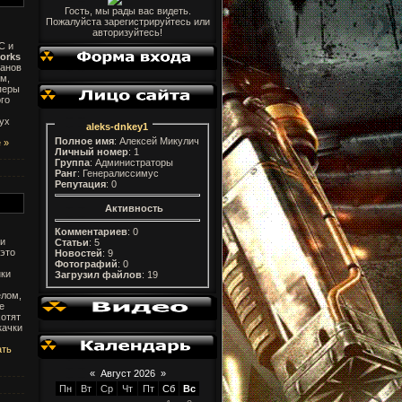
Гость, мы рады вас видеть.
Пожалуйста зарегистрируйтесь или
авторизуйтесь!
C и
orks
ланов
ем,
оперы
го
вух
aleks-dnkey1
Полное имя
: Алексей Микулич
 »
Личный номер
: 1
Группа
: Администраторы
Ранг
: Генералиссимус
Репутация
: 0
Активность
Комментариев
: 0
ши
Статьи
: 5
 это
Новостей
: 9
Фотографий
: 0
нки
Загрузил файлов
: 19
елом,
е
хотят
качки
ать
«
Август 2026
»
Пн
Вт
Ср
Чт
Пт
Сб
Вс