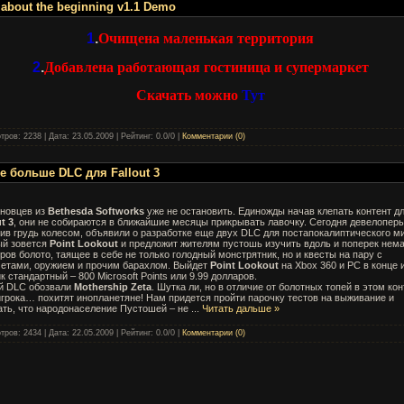
 about the beginning v1.1 Demo
1
.
Очищена маленькая территория
2
.
Добавлена работающая гостиница и супермаркет
Скачать можно
Тут
тров: 2238 | Дата:
23.05.2009
| Рейтинг: 0.0/0 |
Комментарии (0)
е больше DLC для Fallout 3
новцев из
Bethesda Softworks
уже не остановить. Единожды начав клепать контент д
t 3
, они не собираются в ближайшие месяцы прикрывать лавочку. Сегодня девелоперы
ив грудь колесом, объявили о разработке еще двух DLC для постапокалиптического ми
й зовется
Point Lookout
и предложит жителям пустошь изучить вдоль и поперек нем
ров болото, таящее в себе не только голодный монстрятник, но и квесты на пару с
етами, оружием и прочим барахлом. Выйдет
Point Lookout
на Xbox 360 и PC в конце 
к стандартный – 800 Microsoft Points или 9.99 долларов.
й DLC обозвали
Mothership Zeta
. Шутка ли, но в отличие от болотных топей в этом кон
игрока… похитят инопланетяне! Нам придется пройти парочку тестов на выживание и
ать, что народонаселение Пустошей – не
...
Читать дальше »
тров: 2434 | Дата:
22.05.2009
| Рейтинг: 0.0/0 |
Комментарии (0)