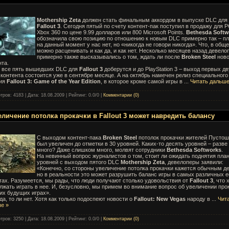
Mothership Zeta
должен стать финальным аккордом в выпуске DLC для
Fallout 3
. Сегодня пятый по счету контент-пак поступил в продажу для P
Xbox 360 по цене 9.99 долларов или 800 Microsoft Points.
Bethesda Softw
обозначила свою позицию по отношению к новым DLC примерно так – п
на данный момент у нас нет, но «никогда не говори никогда». Что, в общ
можно расценивать и как да, и как нет. Несколько месяцев назад девел
примерно также высказывались о том, ждать ли после
Broken Steel
ново
нта.
, все пять вышедших DLC для
Fallout 3
доберутся и до PlayStation 3 – выход первых д
 контента состоится уже в сентябре месяце. А на октябрь намечен релиз специального
ния
Fallout 3: Game of the Year Edition
, в которое кроме самой игры в
...
Читать дальше
тров: 4183 | Дата:
18.08.2009
| Рейтинг: 0.0/0 |
Комментарии (0)
еличение потолка прокачки в Fallout 3 может навредить балансу
С выходом контент-пака
Broken Steel
потолок прокачки жителей Пусто
был увеличен до отметки в 30 уровней. Каких-то десять уровней – разве
много? Даже слишком много, молвят сотрудники
Bethesda Softworks
.
На невинный вопрос журналистов о том, стоит ли ожидать поднятия пла
уровней с выходом пятого DLC
Mothership Zeta
, девелоперы заявили:
«Конечно, со стороны увеличение потолка прокачки кажется обычным д
но в реальности это может разрушить баланс игры в самых различных е
тах. Разумеется, мы рады, что люди получают столько удовольствия от
Fallout 3
, что 
лжать играть в нее. И, безусловно, мы примем во внимание вопрос об увеличении про
их будущих играх».
 да, то ли нет. Хотя как только подоспеют новости о
Fallout: New Vegas
народу в
...
Чит
е »
тров: 3250 | Дата:
18.08.2009
| Рейтинг: 0.0/0 |
Комментарии (0)